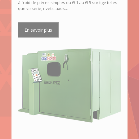
à froid
de
pièces simples du Ø 1 au Ø 5
sur tige telles
que
visserie
,
rivets
,
axes
…
En savoir plus