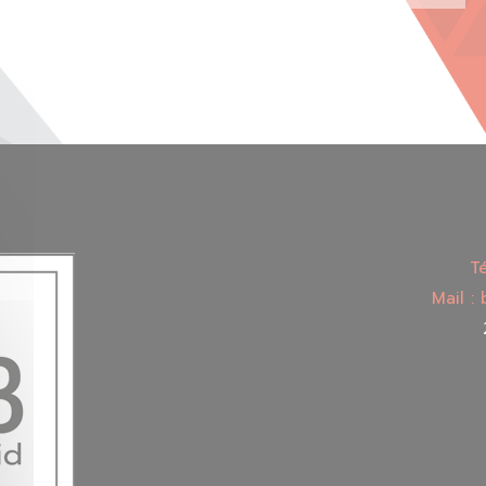
Té
Mail :