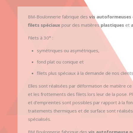
BM-Boulonnerie fabrique des
vis autoformeuses
filets spéciaux
pour des matières
plastiques
et
Filets à 30° :
symétriques ou asymétriques,
fond plat ou conique et
filets plus spéciaux à la demande de nos client
Elles sont réalisées par déformation de matière ce 
et les frottements des filets lors leur de la pose. 
et d’empreintes sont possibles par rapport à la fonc
traitements thermiques et de surface sont réalisés
spécialisés.
BM Boulonnerie fabrique des
vis autoformeuse p