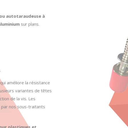
 ou autotaraudeuse à
aluminium
sur plans.
s
qui améliore la résistance
Plusieurs variantes de têtes
tion de la vis. Les
 par nos sous-traitants
our plastiques et