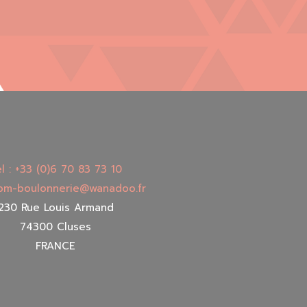
l : +33 (0)6 70 83 73 10
 bm-boulonnerie@wanadoo.fr
230 Rue Louis Armand
74300 Cluses
FRANCE