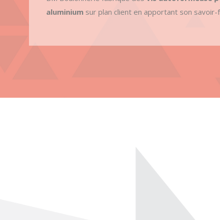
aluminium
sur plan client en apportant son savoir-f